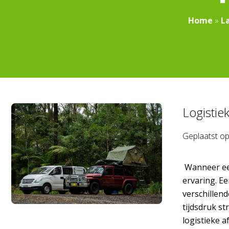
Home
»
L
Logistie
Geplaatst o
Wanneer een
ervaring. Ee
verschillen
tijdsdruk s
logistieke a