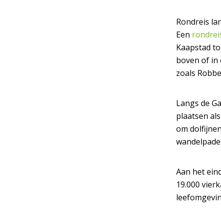
Rondreis la
Een
rondrei
Kaapstad to
boven of in
zoals Robbe
Langs de Ga
plaatsen als
om dolfijnen
wandelpaden
Aan het eind
19.000 vierk
leefomgevin