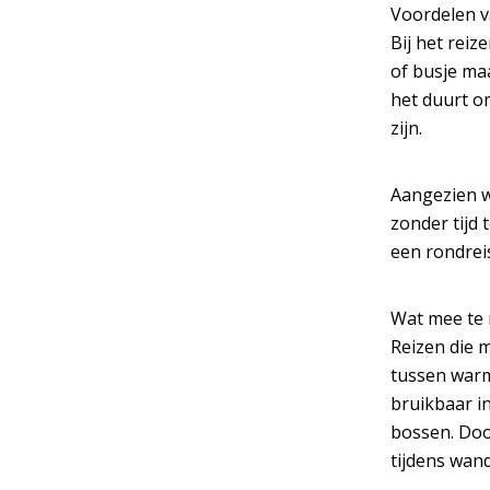
Voordelen v
Bij het rei
of busje ma
het duurt o
zijn.
Aangezien w
zonder tijd
een rondreis
Wat mee te
Reizen die 
tussen warm
bruikbaar i
bossen. Doo
tijdens wand