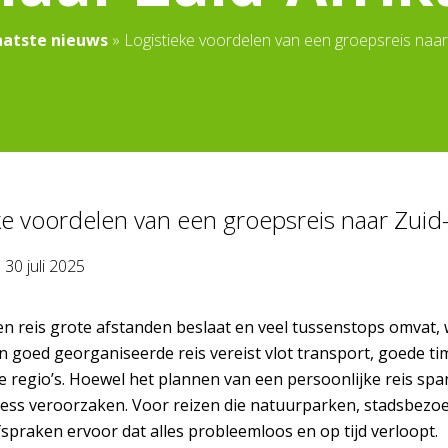
aatste nieuws
»
Logistieke voordelen van een groepsreis naar
ke voordelen van een groepsreis naar Zuid-
p
30 juli 2025
 reis grote afstanden beslaat en veel tussenstops omvat, 
n goed georganiseerde reis vereist vlot transport, goede tim
de regio’s. Hoewel het plannen van een persoonlijke reis sp
tress veroorzaken. Voor reizen die natuurparken, stadsbez
fspraken ervoor dat alles probleemloos en op tijd verloopt.